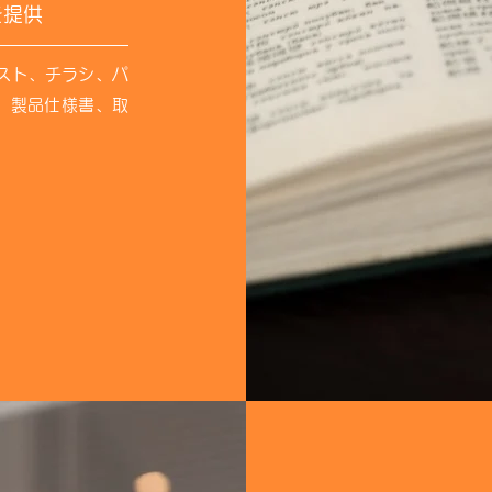
を提供
スト、チラシ、パ
、製品仕様書、取