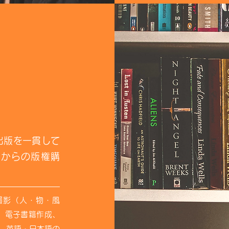
出版を一貫して
外からの版権購
撮影（人・物・風
、電子書籍作成、
作、英語・日本語の